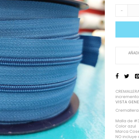
-
AÑADI
CREMALLERA
incremento
VISTA GEN
Cremallera
Malla de #
Color azul
Marca Cos
NO incluye 