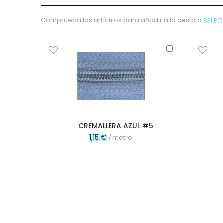
micropana
Paño
Comprueba los artículos para añadir a la cesta o
SELE
Pana
Terciopelo
Añadir
sudadera
al
carrito
lana
polar
pelo
Licencias
Vaquero
CREMALLERA AZUL #5
Waffle
1,15 €
/ metro
Muselina
Plumeti
Seersucker
Nylon
Spandex
Gobelino
Lana