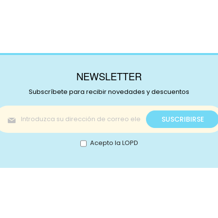
NEWSLETTER
Subscríbete para recibir novedades y descuentos
Inscríbase
SUSCRIBIRSE
a
nuestro
boletín
Acepto la LOPD
de
noticias:
s!
Catálogo
nstagram
Promociones
Retale
Tejidos
Lotes
ikTok