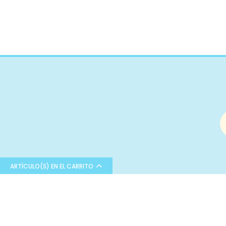
Poliamida
Rayon
Algodón orgánico
Poliuretano
Pvc
Microfibra
Cupro
Algodón reciclado
Bambula
Poliéster
Poliéster reciclado
Viscosa
ARTÍCULO(S) EN EL CARRITO
Lúrex
Látex
Bienvenid@ a Sueña entre telas
¡Sígueno
Modal
Tu tienda online de tejidos y
I
Tejidos especiales
complementos.
T
Comprar en nuestra tienda es muy fácil.
Forro