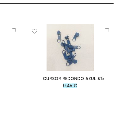
Añadir
Añadir
al
al
carrito
carrito
CURSOR REDONDO AZUL #5
C
0,45 €