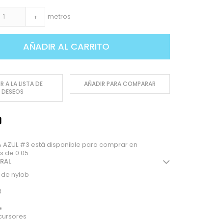
metros
+
AÑADIR AL CARRITO
R A LA LISTA DE
AÑADIR PARA COMPARAR
DESEOS
 AZUL #3 está disponible para comprar en
s de 0.05
ERAL
 de nylob
3
e
cursores