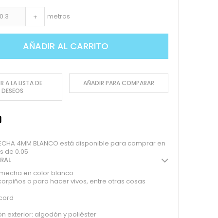
metros
+
AÑADIR AL CARRITO
R A LA LISTA DE
AÑADIR PARA COMPARAR
DESEOS
HA 4MM BLANCO está disponible para comprar en
s de 0.05
ERAL
mecha en color blanco
corpiños o para hacer vivos, entre otras cosas
cord
 exterior: algodón y poliéster