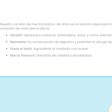
micropana
Paño
Pana
Terciopelo
Nuestro cordón de mecha blanco de 4mm es la adición ideal para tus
sudadera
creación de vivos decorativos.
lana
Versátil:
Ideal para costuras, dobladillos, vivos, y como eleme
polar
Resistente:
Su composición de algodón y poliéster le otorga dur
pelo
Suave al tacto:
Agradable al contacto con la piel.
Licencias
Marca Vivocord:
Garantía de calidad y durabilidad.
Vaquero
Waffle
Muselina
Plumeti
Seersucker
Nylon
Spandex
Gobelino
Lana