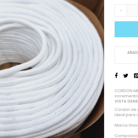
-
AÑADI
CORDON MEC
incremento
VISTA GEN
Cordón de 
Ideal para 
Marca Vivo
Composición