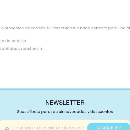
 proyectos de costura. Su versatilidad lo hace perfecto para una a
nto decorativo.
abilidad y resistencia.
NEWSLETTER
Subscríbete para recibir novedades y descuentos
Inscríbase
SUSCRIBIRSE
a