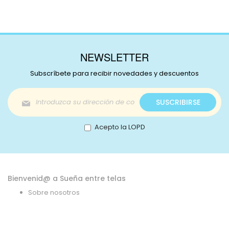
Información
NEWSLETTER
Subscríbete para recibir novedades y descuentos
Inscríbase
SUSCRIBIRSE
a
nuestro
boletín
Acepto la LOPD
de
noticias:
Bienvenid@ a Sueña entre telas
Sobre nosotros