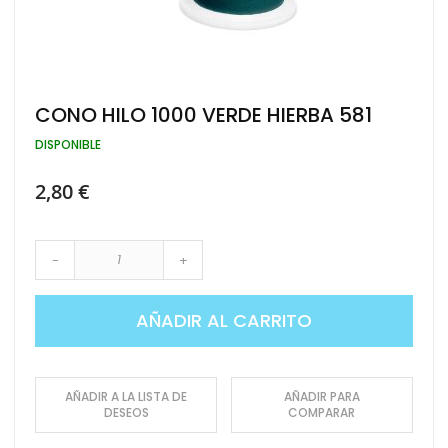
Saltar
CONO HILO 1000 VERDE HIERBA 581
al
comienzo
DISPONIBLE
de
la
2,80 €
galería
de
imágenes
-
+
AÑADIR AL CARRITO
AÑADIR A LA LISTA DE
AÑADIR PARA
DESEOS
COMPARAR