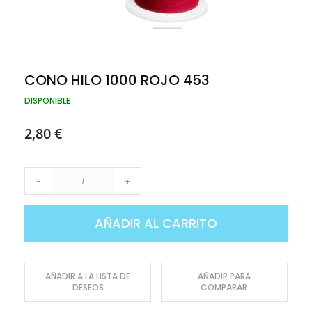
Saltar
CONO HILO 1000 ROJO 453
al
comienzo
DISPONIBLE
de
la
2,80 €
galería
de
imágenes
-
+
AÑADIR AL CARRITO
AÑADIR A LA LISTA DE
AÑADIR PARA
DESEOS
COMPARAR