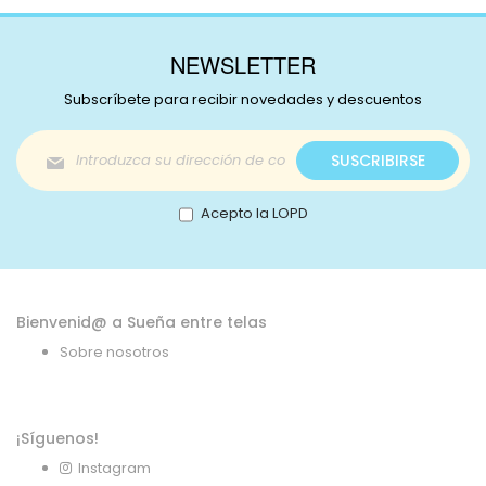
NEWSLETTER
Subscríbete para recibir novedades y descuentos
Inscríbase
SUSCRIBIRSE
a
nuestro
boletín
Acepto la LOPD
de
noticias:
Bienvenid@ a Sueña entre telas
Sobre nosotros
¡Síguenos!
Instagram