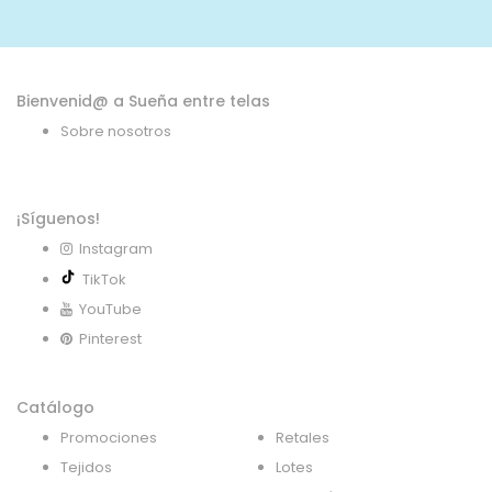
de
noticias:
Bienvenid@ a Sueña entre telas
Sobre nosotros
¡Síguenos!
Instagram
TikTok
YouTube
Pinterest
Catálogo
Promociones
Retales
Tejidos
Lotes