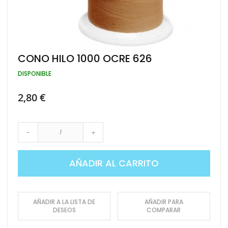
Saltar
CONO HILO 1000 OCRE 626
al
comienzo
DISPONIBLE
de
la
2,80 €
galería
de
imágenes
-
+
AÑADIR AL CARRITO
AÑADIR A LA LISTA DE
AÑADIR PARA
DESEOS
COMPARAR