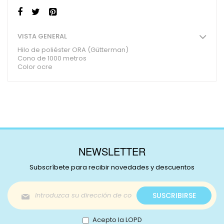
VISTA GENERAL
Hilo de poliéster ORA (Gütterman)
Cono de 1000 metros
Color ocre
NEWSLETTER
Subscríbete para recibir novedades y descuentos
Inscríbase
SUSCRIBIRSE
a
nuestro
boletín
Acepto la LOPD