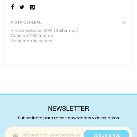
VISTA GENERAL
Hilo de poliéster ORA (Gütterman)
Cono de 1000 metros
Color marrón oscuro
NEWSLETTER
Subscríbete para recibir novedades y descuentos
Inscríbase
SUSCRIBIRSE