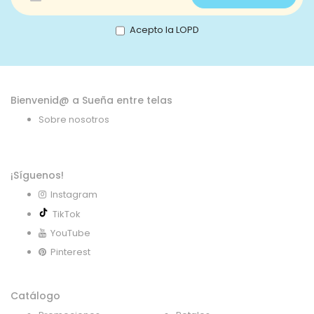
a
nuestro
boletín
Acepto la LOPD
de
noticias:
Bienvenid@ a Sueña entre telas
Sobre nosotros
¡Síguenos!
Instagram
TikTok
YouTube
Pinterest
Catálogo