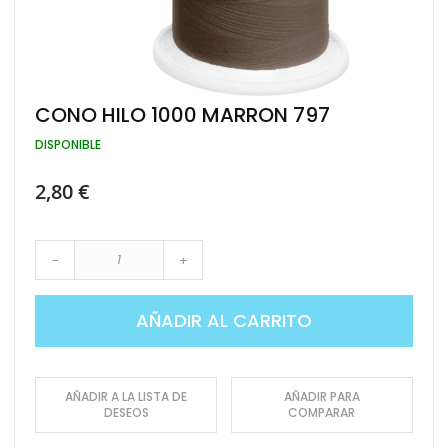
Saltar
CONO HILO 1000 MARRON 797
al
comienzo
DISPONIBLE
de
la
2,80 €
galería
de
imágenes
-
+
AÑADIR AL CARRITO
AÑADIR A LA LISTA DE
AÑADIR PARA
DESEOS
COMPARAR