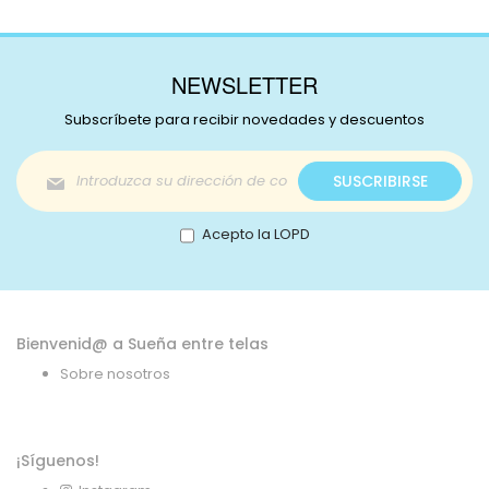
NEWSLETTER
Subscríbete para recibir novedades y descuentos
Inscríbase
SUSCRIBIRSE
a
nuestro
boletín
Acepto la LOPD
de
noticias:
Bienvenid@ a Sueña entre telas
Sobre nosotros
¡Síguenos!