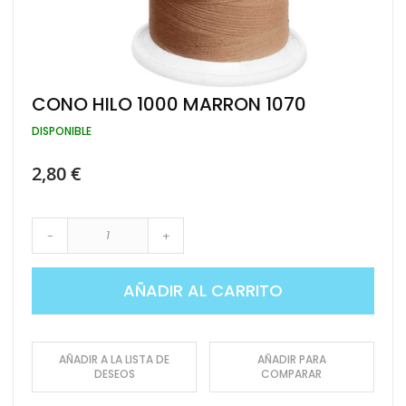
Saltar
CONO HILO 1000 MARRON 1070
al
comienzo
DISPONIBLE
de
la
2,80 €
galería
de
imágenes
-
+
AÑADIR AL CARRITO
AÑADIR A LA LISTA DE
AÑADIR PARA
DESEOS
COMPARAR