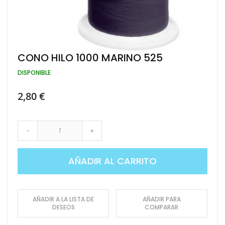
Saltar
CONO HILO 1000 MARINO 525
al
comienzo
DISPONIBLE
de
la
2,80 €
galería
de
imágenes
-
+
AÑADIR AL CARRITO
AÑADIR A LA LISTA DE
AÑADIR PARA
DESEOS
COMPARAR