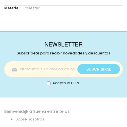
Más
Poliéster
Información
NEWSLETTER
Subscríbete para recibir novedades y descuentos
Inscríbase
SUSCRIBIRSE
a
nuestro
boletín
Acepto la LOPD
de
noticias:
Bienvenid@ a Sueña entre telas
Sobre nosotros