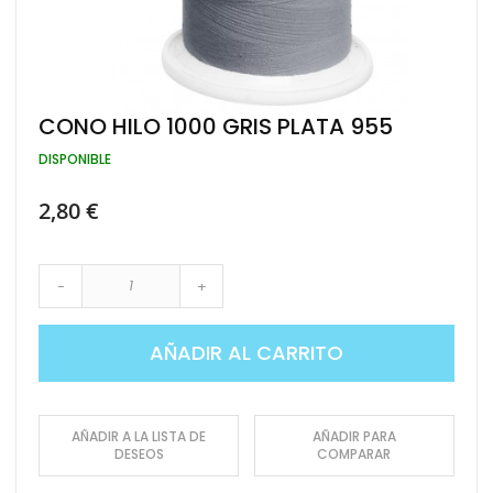
Saltar
CONO HILO 1000 GRIS PLATA 955
al
comienzo
DISPONIBLE
de
la
2,80 €
galería
de
imágenes
-
+
AÑADIR AL CARRITO
AÑADIR A LA LISTA DE
AÑADIR PARA
DESEOS
COMPARAR