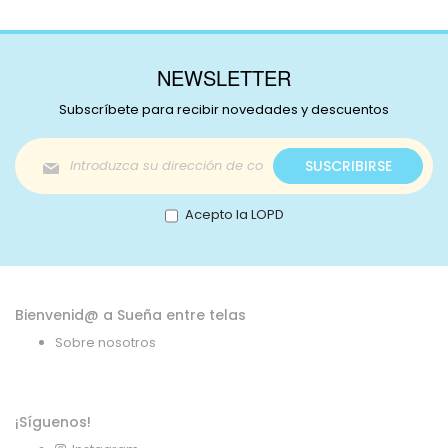
NEWSLETTER
Subscríbete para recibir novedades y descuentos
Inscríbase
SUSCRIBIRSE
a
nuestro
boletín
Acepto la LOPD
de
noticias:
Bienvenid@ a Sueña entre telas
Sobre nosotros
¡Síguenos!