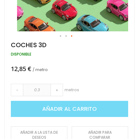
Saltar
COCHES 3D
al
comienzo
DISPONIBLE
de
la
12,85 €
galería
/ metro
de
imágenes
metros
-
+
AÑADIR AL CARRITO
AÑADIR A LA LISTA DE
AÑADIR PARA
DESEOS
COMPARAR