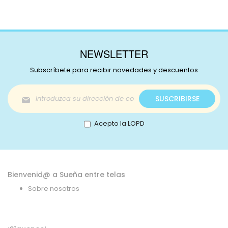
NEWSLETTER
Subscríbete para recibir novedades y descuentos
Inscríbase
SUSCRIBIRSE
a
nuestro
boletín
Acepto la LOPD
de
noticias:
Bienvenid@ a Sueña entre telas
Sobre nosotros