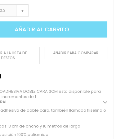
+
AÑADIR AL CARRITO
R A LA LISTA DE
AÑADIR PARA COMPARAR
DESEOS
OADHESIVA DOBLE CARA 3CM está disponible para
 incrementos de 1
ERAL
adhesiva de doble cara, también llamada fliselina o
as: 3 cm de ancho y 10 metros de largo
osición 100% poliamida