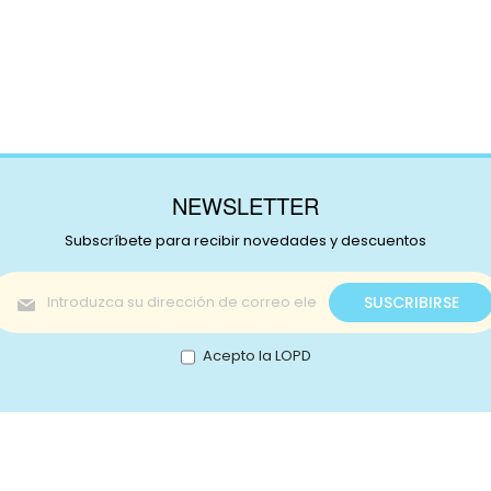
NEWSLETTER
Subscríbete para recibir novedades y descuentos
Inscríbase
SUSCRIBIRSE
a
nuestro
boletín
Acepto la LOPD
de
noticias:
s!
Catálogo
nstagram
Promociones
Retale