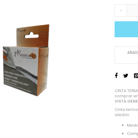
-
AÑADI
CINTA TERM
comprar en
VISTA GEN
Cinta termo
viledón
Medid
Comp