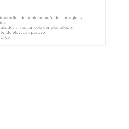
dobladillos de pantalones, faldas, arreglos y
des
ultados sin coser, solo con planchado.
 tejido elástico y poroso
ta 60º