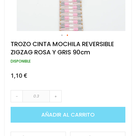
Saltar
TROZO CINTA MOCHILA REVERSIBLE
al
ZIGZAG ROSA Y GRIS 90cm
comienzo
de
DISPONIBLE
la
galería
de
1,10 €
imágenes
-
+
AÑADIR AL CARRITO