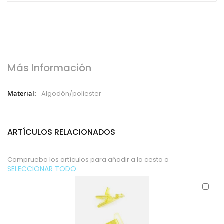
Más Información
Más
Algodón/poliester
Información
ARTÍCULOS RELACIONADOS
Comprueba los artículos para añadir a la cesta o
SELECCIONAR TODO
Aña
al
carr