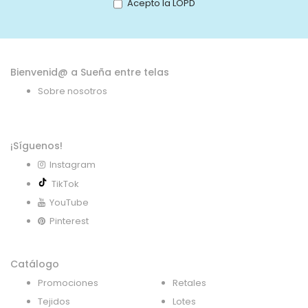
Acepto la LOPD
de
noticias:
Bienvenid@ a Sueña entre telas
Sobre nosotros
¡Síguenos!
Instagram
TikTok
YouTube
Pinterest
Catálogo
Promociones
Retales
Tejidos
Lotes