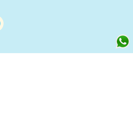
Información
s
Condiciones de compra Online
Aviso Legal y Política de Privacidad
ía
Política de cookies
to
Política de Privacidad Redes
Sociales