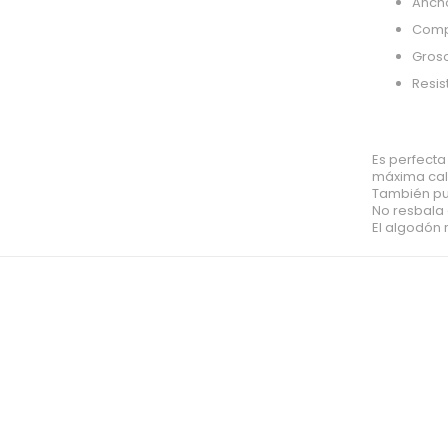
Anch
Compo
Gros
Resis
Es perfecta
máxima cal
También pu
No resbala 
El algodón 