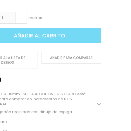
metros
+
AÑADIR AL CARRITO
R A LA LISTA DE
AÑADIR PARA COMPARAR
DESEOS
ILA 30mm ESPIGA ALGODON GRIS CLARO está
 para comprar en incrementos de 0.05
ERAL
lgodón reciclado con dibujo de espiga
laro