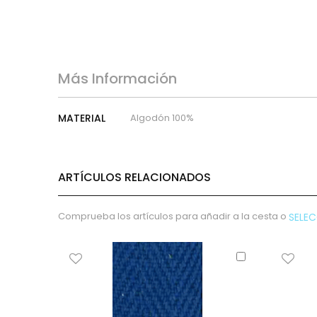
micropana
Paño
Pana
Terciopelo
sudadera
Más Información
lana
polar
Más
MATERIAL
Algodón 100%
Información
pelo
Licencias
Vaquero
ARTÍCULOS RELACIONADOS
Waffle
Muselina
Comprueba los artículos para añadir a la cesta o
SELE
Plumeti
Seersucker
Añadir
Nylon
al
Spandex
carrito
Gobelino
Lana