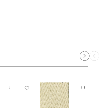
Añadir
Añadir
al
al
carrito
carrito