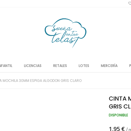
NFANTIL
LICENCIAS
RETALES
LOTES
MERCERÍA
A MOCHILA 30MM ESPIGA ALGODON GRIS CLARO
CINTA 
GRIS C
DISPONIBLE
1,95 €
/ 