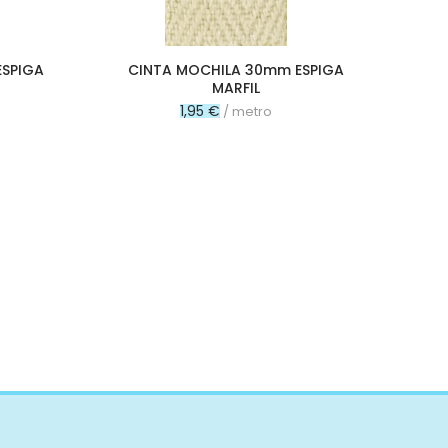
ESPIGA
CINTA MOCHILA 30mm ESPIGA
CI
MARFIL
1,95 €
/ metro