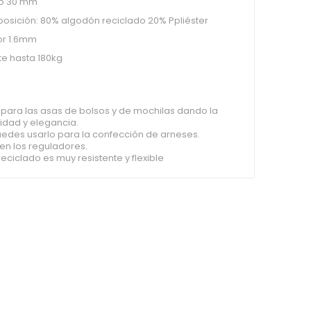
o 30 mm
sición: 80% algodón reciclado 20% Ppliéster
or 1.6mm
te hasta 180kg
 para las asas de bolsos y de mochilas dando la
idad y elegancia.
edes usarlo para la confección de arneses.
en los reguladores.
reciclado es muy resistente y flexible