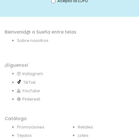
Acepto la LOPD
de
noticias:
Bienvenid@ a Sueña entre telas
Sobre nosotros
¡Síguenos!
Instagram
TikTok
YouTube
Pinterest
Catálogo
Promociones
Retales
Tejidos
Lotes