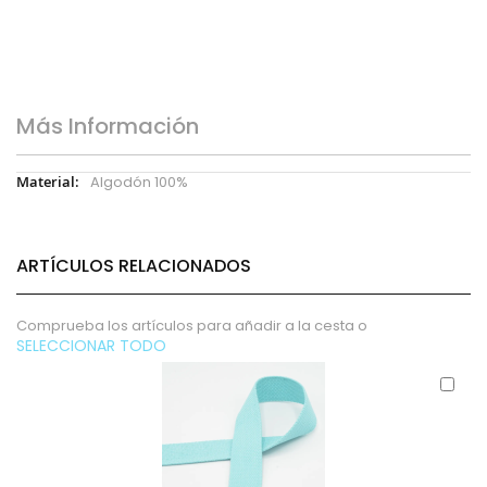
Más Información
Más
Algodón 100%
Información
ARTÍCULOS RELACIONADOS
Comprueba los artículos para añadir a la cesta o
SELECCIONAR TODO
Aña
al
carr