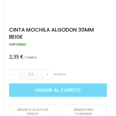
Saltar
CINTA MOCHILA ALGODON 30MM
al
BEIGE
comienzo
de
DISPONIBLE
la
galería
de
2,35 €
/ metro
imágenes
metros
-
+
AÑADIR AL CARRITO
AÑADIR A LA LISTA DE
AÑADIR PARA
DESEOS
COMPARAR