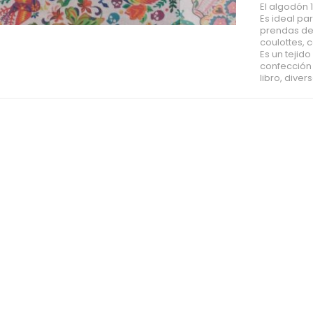
El algodón 1
Es ideal pa
prendas de 
coulottes, 
Es un tejid
confección
libro, dive