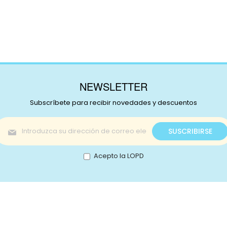
NEWSLETTER
Subscríbete para recibir novedades y descuentos
Inscríbase
SUSCRIBIRSE
a
nuestro
boletín
Acepto la LOPD
de
noticias:
s!
Catálogo
nstagram
Promociones
Retale
Tejidos
Lotes
ikTok