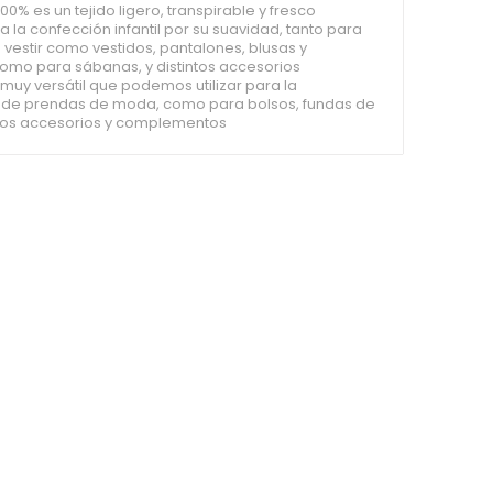
00% es un tejido ligero, transpirable y fresco
ra la confección infantil por su suavidad, tanto para
vestir como vestidos, pantalones, blusas y
como para sábanas, y distintos accesorios
o muy versátil que podemos utilizar para la
 de prendas de moda, como para bolsos, fundas de
rsos accesorios y complementos