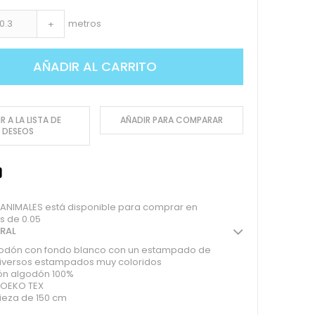
metros
+
AÑADIR AL CARRITO
R A LA LISTA DE
AÑADIR PARA COMPARAR
DESEOS
 ANIMALES está disponible para comprar en
s de 0.05
ERAL
godón con fondo blanco con un estampado de
 diversos estampados muy coloridos
n algodón 100%
o OEKO TEX
ieza de 150 cm