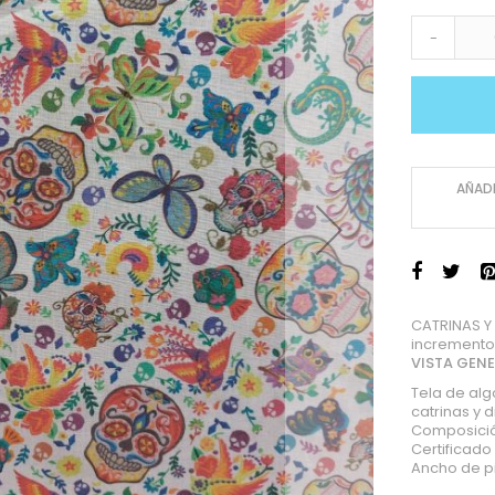
-
AÑADI
CATRINAS Y
incremento
VISTA GEN
Tela de al
catrinas y
Composició
Certificad
Ancho de p