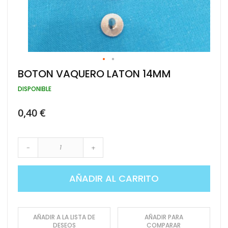
Saltar
BOTON VAQUERO LATON 14MM
al
comienzo
DISPONIBLE
de
la
0,40 €
galería
de
imágenes
-
+
AÑADIR AL CARRITO
AÑADIR A LA LISTA DE
AÑADIR PARA
DESEOS
COMPARAR