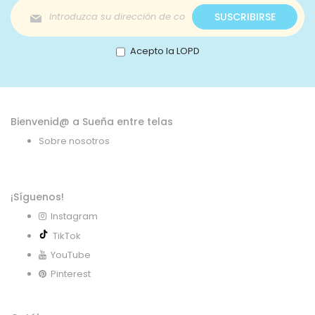
Inscríbase
SUSCRIBIRSE
a
nuestro
boletín
Acepto la LOPD
de
noticias:
Bienvenid@ a Sueña entre telas
Sobre nosotros
¡Síguenos!
Instagram
TikTok
YouTube
Pinterest