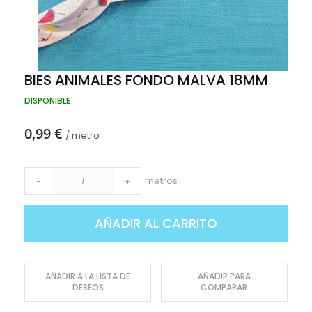
Saltar
BIES ANIMALES FONDO MALVA 18MM
al
comienzo
DISPONIBLE
de
la
0,99 €
galería
/ metro
de
imágenes
metros
-
+
AÑADIR AL CARRITO
AÑADIR A LA LISTA DE
AÑADIR PARA
DESEOS
COMPARAR