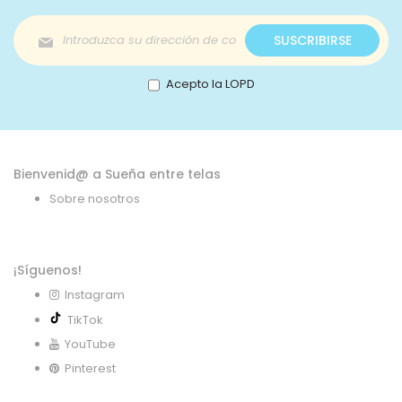
Inscríbase
SUSCRIBIRSE
a
nuestro
boletín
Acepto la LOPD
de
noticias:
Bienvenid@ a Sueña entre telas
Sobre nosotros
¡Síguenos!
Instagram
TikTok
YouTube
Pinterest