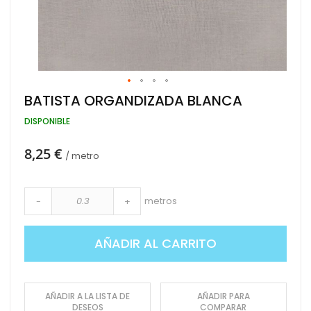
Saltar
BATISTA ORGANDIZADA BLANCA
al
comienzo
DISPONIBLE
de
la
8,25 €
galería
/ metro
de
imágenes
metros
-
+
AÑADIR AL CARRITO
AÑADIR A LA LISTA DE
AÑADIR PARA
DESEOS
COMPARAR