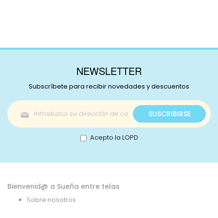
NEWSLETTER
Subscríbete para recibir novedades y descuentos
Inscríbase
SUSCRIBIRSE
a
nuestro
boletín
Acepto la LOPD
de
noticias:
Bienvenid@ a Sueña entre telas
Sobre nosotros