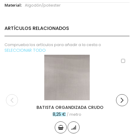
Más
Algodón/poliester
Información
ARTÍCULOS RELACIONADOS
Comprueba los artículos para añadir a la cesta o
SELECCIONAR TODO
Aña
al
carr
BATISTA ORGANDIZADA CRUDO
8,25 €
/ metro