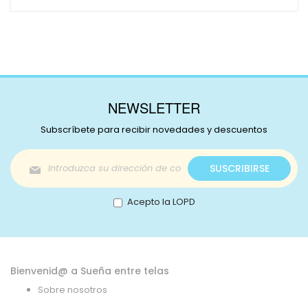
NEWSLETTER
Subscríbete para recibir novedades y descuentos
Inscríbase
SUSCRIBIRSE
a
nuestro
boletín
Acepto la LOPD
de
noticias:
Bienvenid@ a Sueña entre telas
Sobre nosotros