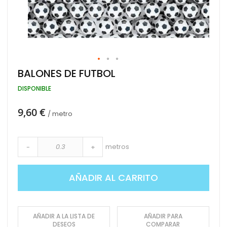
Saltar
BALONES DE FUTBOL
al
comienzo
DISPONIBLE
de
la
9,60 €
galería
/ metro
de
imágenes
metros
-
+
AÑADIR AL CARRITO
AÑADIR A LA LISTA DE
AÑADIR PARA
DESEOS
COMPARAR