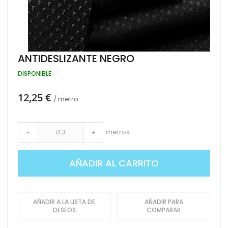
Saltar
ANTIDESLIZANTE NEGRO
al
comienzo
DISPONIBLE
de
la
12,25 €
galería
/ metro
de
imágenes
metros
-
+
AÑADIR AL CARRITO
AÑADIR A LA LISTA DE
AÑADIR PARA
DESEOS
COMPARAR