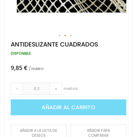
Saltar
ANTIDESLIZANTE CUADRADOS
al
comienzo
DISPONIBLE
de
la
9,85 €
galería
/ metro
de
imágenes
metros
-
+
AÑADIR AL CARRITO
AÑADIR A LA LISTA DE
AÑADIR PARA
DESEOS
COMPARAR