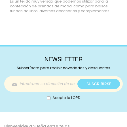
Es un tejido muy versátil que podemos utilizar para la
confección de prendas de moda, como para bolsos,
fundas de libro, diversos accesorios y complementos
NEWSLETTER
Subscríbete para recibir novedades y descuentos
Inscríbase
SUSCRIBIRSE
a
nuestro
boletín
Acepto la LOPD
de
noticias:
Bienvenid@ a Sueña entre telas