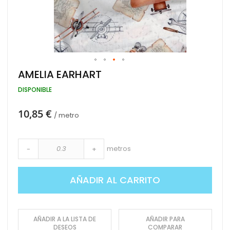
Saltar
AMELIA EARHART
al
comienzo
DISPONIBLE
de
la
10,85 €
galería
/ metro
de
imágenes
metros
-
+
AÑADIR AL CARRITO
AÑADIR A LA LISTA DE
AÑADIR PARA
DESEOS
COMPARAR