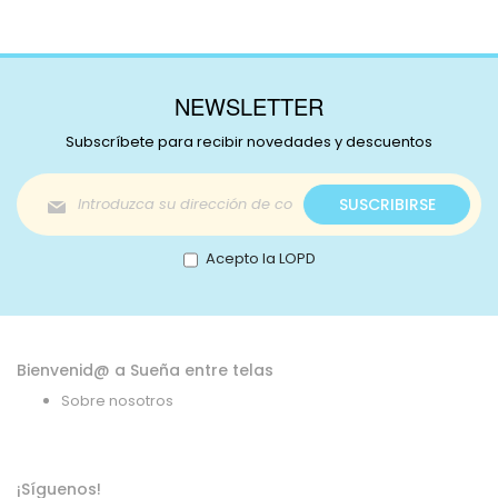
NEWSLETTER
Subscríbete para recibir novedades y descuentos
Inscríbase
SUSCRIBIRSE
a
nuestro
boletín
Acepto la LOPD
de
noticias:
Bienvenid@ a Sueña entre telas
Sobre nosotros
¡Síguenos!