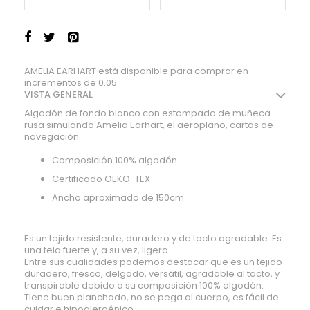
AMELIA EARHART está disponible para comprar en
incrementos de 0.05
VISTA GENERAL
Algodón de fondo blanco con estampado de muñeca
rusa simulando Amelia Earhart, el aeroplano, cartas de
navegación...
Composición 100% algodón
Certificado OEKO-TEX
Ancho aproximado de 150cm
Es un tejido resistente, duradero y de tacto agradable. Es
una tela fuerte y, a su vez, ligera
Entre sus cualidades podemos destacar que es un tejido
duradero, fresco, delgado, versátil, agradable al tacto, y
transpirable debido a su composición 100% algodón.
Tiene buen planchado, no se pega al cuerpo, es fácil de
cuidar e hipoalergénico.