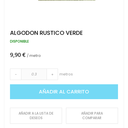
Saltar
ALGODON RUSTICO VERDE
al
comienzo
DISPONIBLE
de
la
9,90 €
galería
/ metro
de
imágenes
metros
-
+
AÑADIR AL CARRITO
AÑADIR A LA LISTA DE
AÑADIR PARA
DESEOS
COMPARAR