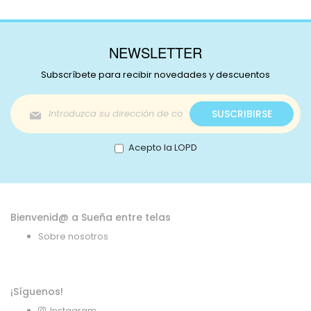
NEWSLETTER
Subscríbete para recibir novedades y descuentos
Inscríbase
SUSCRIBIRSE
a
nuestro
boletín
Acepto la LOPD
de
noticias:
Bienvenid@ a Sueña entre telas
Sobre nosotros
¡Síguenos!
Instagram