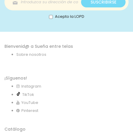
SUSCRIBIRSE
a
nuestro
boletín
Acepto la LOPD
de
noticias:
Bienvenid@ a Sueña entre telas
Sobre nosotros
¡Síguenos!
Instagram
TikTok
YouTube
Pinterest
Catálogo