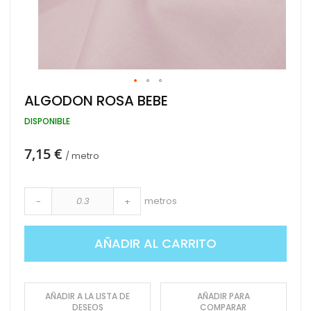
Saltar
ALGODON ROSA BEBE
al
comienzo
DISPONIBLE
de
la
7,15 €
galería
/ metro
de
imágenes
metros
-
+
AÑADIR AL CARRITO
AÑADIR A LA LISTA DE
AÑADIR PARA
DESEOS
COMPARAR