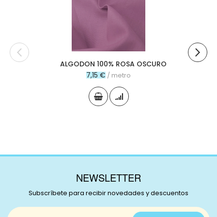
carr
ALGODON 100% ROSA OSCURO
7,15 €
/ metro
NEWSLETTER
Subscríbete para recibir novedades y descuentos
Inscríbase