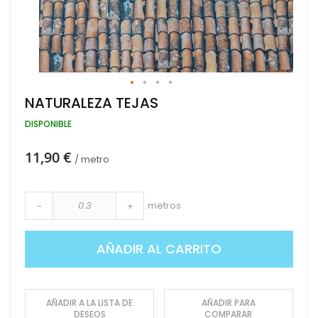
Saltar
NATURALEZA TEJAS
al
comienzo
DISPONIBLE
de
la
11,90 €
galería
/ metro
de
imágenes
metros
-
+
AÑADIR AL CARRITO
AÑADIR A LA LISTA DE
AÑADIR PARA
DESEOS
COMPARAR