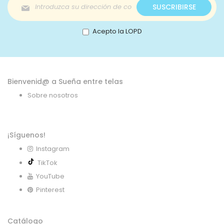
Inscríbase
SUSCRIBIRSE
a
nuestro
boletín
Acepto la LOPD
de
noticias:
Bienvenid@ a Sueña entre telas
Sobre nosotros
¡Síguenos!
Instagram
TikTok
YouTube
Pinterest
Catálogo