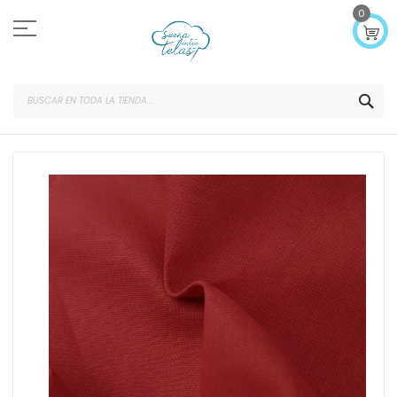
Ir
0
al
contenido
SEA
Saltar
al
final
de
la
galería
de
imágenes