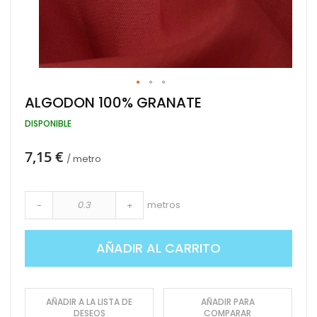
Saltar
ALGODON 100% GRANATE
al
comienzo
DISPONIBLE
de
la
7,15 €
galería
/ metro
de
imágenes
metros
-
+
AÑADIR AL CARRITO
AÑADIR A LA LISTA DE
AÑADIR PARA
DESEOS
COMPARAR