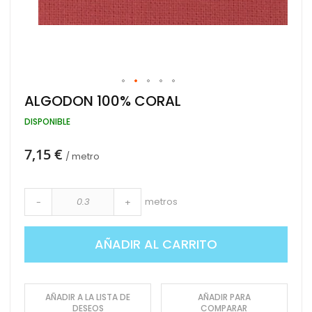
Saltar
ALGODON 100% CORAL
al
comienzo
DISPONIBLE
de
la
7,15 €
galería
/ metro
de
imágenes
metros
-
+
AÑADIR AL CARRITO
AÑADIR A LA LISTA DE
AÑADIR PARA
DESEOS
COMPARAR