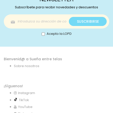
Subscríbete para recibir novedades y descuentos
Inscríbase
SUSCRIBIRSE
a
nuestro
boletín
Acepto la LOPD
de
noticias:
Bienvenid@ a Sueña entre telas
Sobre nosotros
¡Síguenos!
Instagram
TikTok
YouTube