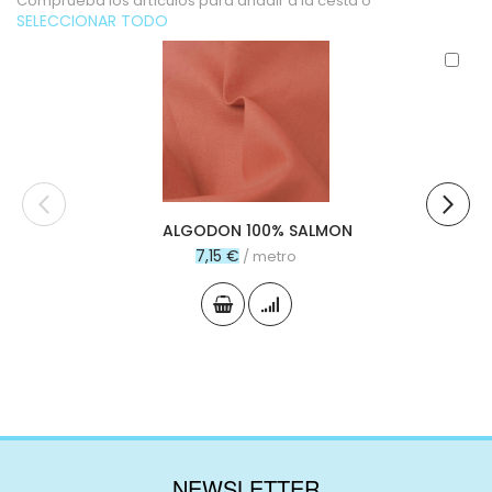
Comprueba los artículos para añadir a la cesta o
SELECCIONAR TODO
Aña
al
carr
ALGODON 100% SALMON
7,15 €
/ metro
NEWSLETTER