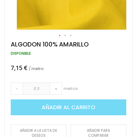
Saltar
ALGODON 100% AMARILLO
al
comienzo
DISPONIBLE
de
la
7,15 €
galería
/ metro
de
imágenes
metros
-
+
AÑADIR AL CARRITO
AÑADIR A LA LISTA DE
AÑADIR PARA
DESEOS
COMPARAR