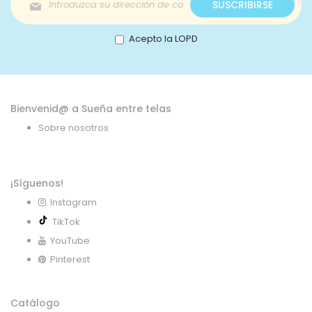
SUSCRIBIRSE
a
nuestro
boletín
Acepto la LOPD
de
noticias:
Bienvenid@ a Sueña entre telas
Sobre nosotros
¡Síguenos!
Instagram
TikTok
YouTube
Pinterest
Catálogo