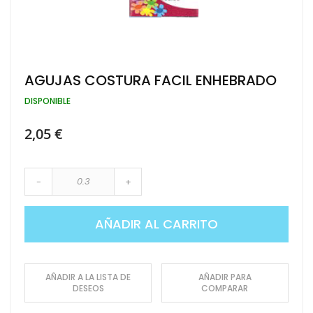
Saltar
AGUJAS COSTURA FACIL ENHEBRADO
al
comienzo
DISPONIBLE
de
la
2,05 €
galería
de
imágenes
-
+
AÑADIR AL CARRITO
AÑADIR A LA LISTA DE
AÑADIR PARA
DESEOS
COMPARAR