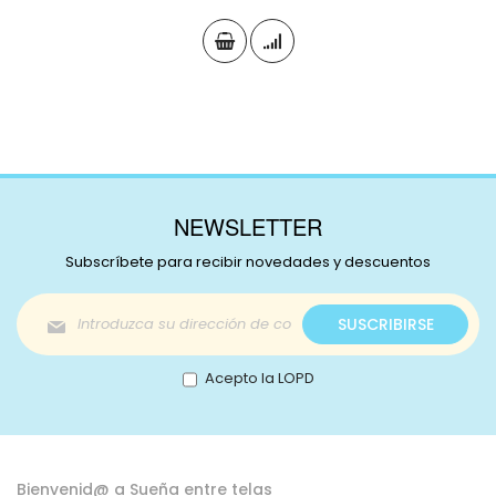
NEWSLETTER
Subscríbete para recibir novedades y descuentos
Inscríbase
SUSCRIBIRSE
a
nuestro
boletín
Acepto la LOPD
de
noticias:
Bienvenid@ a Sueña entre telas