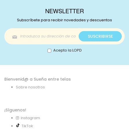
NEWSLETTER
Subscríbete para recibir novedades y descuentos
Inscríbase
SUSCRIBIRSE
a
nuestro
boletín
Acepto la LOPD
de
noticias:
Bienvenid@ a Sueña entre telas
Sobre nosotros
¡Síguenos!
Instagram
TikTok