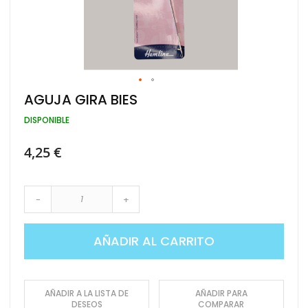
Saltar
AGUJA GIRA BIES
al
comienzo
DISPONIBLE
de
la
4,25 €
galería
de
imágenes
-
+
AÑADIR AL CARRITO
AÑADIR A LA LISTA DE
AÑADIR PARA
DESEOS
COMPARAR