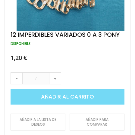
Saltar
12 IMPERDIBLES VARIADOS 0 A 3 PONY
al
comienzo
DISPONIBLE
de
la
1,20 €
galería
de
imágenes
-
+
AÑADIR AL CARRITO
AÑADIR A LA LISTA DE
AÑADIR PARA
DESEOS
COMPARAR