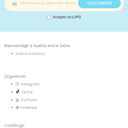
Inscríbase
SUSCRIBIRSE
a
nuestro
boletín
Acepto la LOPD
de
noticias:
Bienvenid@ a Sueña entre telas
Sobre nosotros
¡Síguenos!
Instagram
TikTok
YouTube
Pinterest
Catálogo